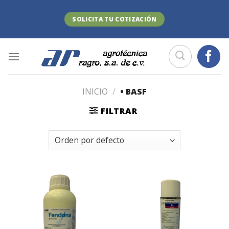
Skip
to
SOLICITA TU COTIZACIÓN
content
INICIO
/
• BASF
FILTRAR