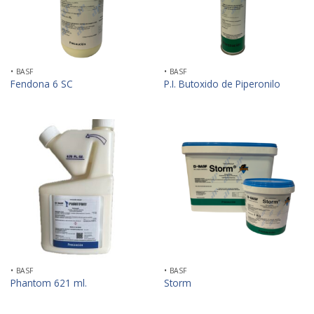
• BASF
• BASF
Fendona 6 SC
P.I. Butoxido de Piperonilo
• BASF
• BASF
Phantom 621 ml.
Storm