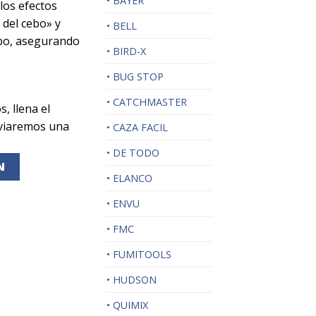
• BAYER
 los efectos
 del cebo» y
• BELL
ebo, asegurando
• BIRD-X
• BUG STOP
• CATCHMASTER
s, llena el
nviaremos una
• CAZA FACIL
• DE TODO
N
• ELANCO
• ENVU
• FMC
• FUMITOOLS
• HUDSON
• QUIMIX