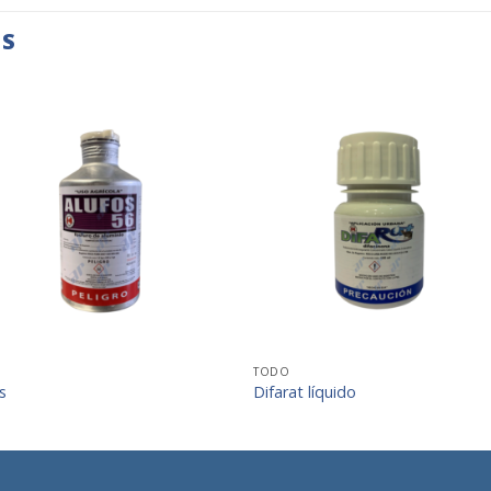
OS
+
+
TODO
s
Difarat líquido