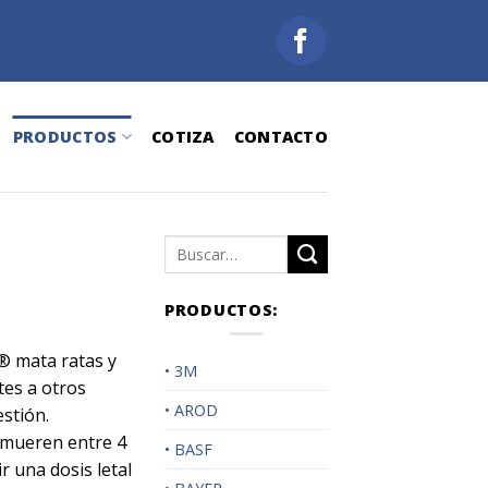
PRODUCTOS
COTIZA
CONTACTO
Buscar
por:
PRODUCTOS:
® mata ratas y
• 3M
tes a otros
• AROD
stión.
mueren entre 4
• BASF
r una dosis letal