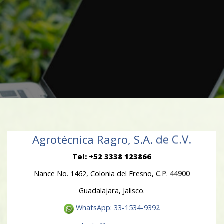
Agrotécnica Ragro, S.A. de C.V.
Tel: +52 3338 123866
Nance No. 1462, Colonia del Fresno, C.P. 44900
Guadalajara, Jalisco.
WhatsApp: 33-1534-9392