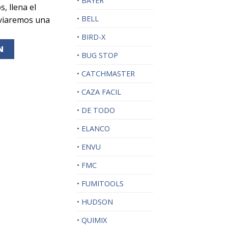
• BAYER
s, llena el
• BELL
nviaremos una
• BIRD-X
N
• BUG STOP
• CATCHMASTER
• CAZA FACIL
• DE TODO
• ELANCO
• ENVU
• FMC
• FUMITOOLS
• HUDSON
• QUIMIX