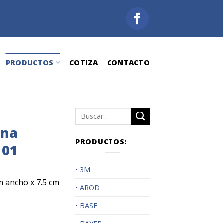
PRODUCTOS
COTIZA
CONTACTO
Buscar
por:
ina
PRODUCTOS:
 01
• 3M
m ancho x 7.5 cm
• AROD
• BASF