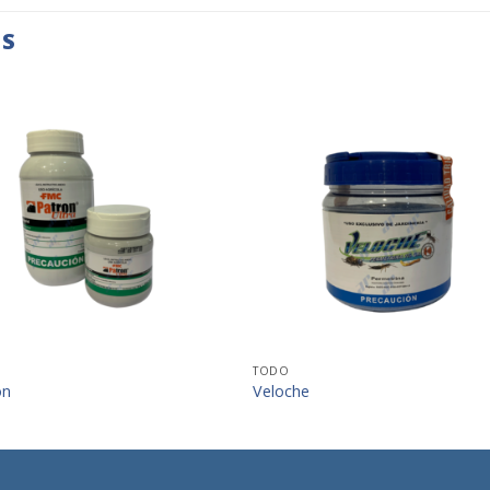
OS
+
+
TODO
on
Veloche