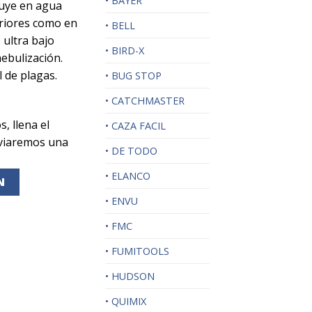
• BAYER
luye en agua
eriores como en
• BELL
 ultra bajo
• BIRD-X
ebulización.
l de plagas.
• BUG STOP
• CATCHMASTER
s, llena el
• CAZA FACIL
nviaremos una
• DE TODO
• ELANCO
N
• ENVU
• FMC
• FUMITOOLS
• HUDSON
• QUIMIX