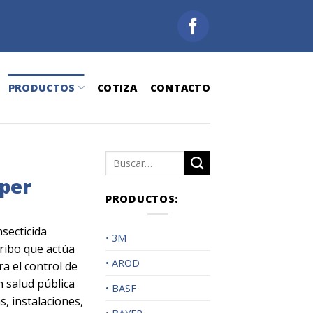
PRODUCTOS
COTIZA
CONTACTO
Buscar
por:
uper
PRODUCTOS:
secticida
• 3M
rribo que actúa
• AROD
a el control de
n salud pública
• BASF
s, instalaciones,